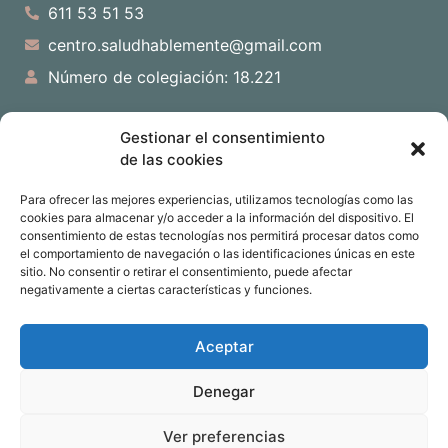
611 53 51 53
centro.saludhablemente@gmail.com
Número de colegiación: 18.221
Lunes
15:00-20:00
Gestionar el consentimiento
de las cookies
10:00-13:30 - 15:00-
Martes
20:00
Para ofrecer las mejores experiencias, utilizamos tecnologías como las
cookies para almacenar y/o acceder a la información del dispositivo. El
10:00-13:30 - 15:00-
consentimiento de estas tecnologías nos permitirá procesar datos como
Miércoles
el comportamiento de navegación o las identificaciones únicas en este
20:00
sitio. No consentir o retirar el consentimiento, puede afectar
negativamente a ciertas características y funciones.
Jueves
15:00-20:00
Viernes
15:00-20:00
Aceptar
Denegar
Ver preferencias
Copyright © 2026 Centro SaludHableMente